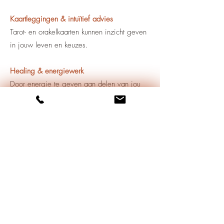
Kaartleggingen & intuïtief advies
Tarot- en orakelkaarten kunnen inzicht geven
in jouw leven en keuzes.
Healing & energiewerk
Door energie te geven aan delen van jou
die dit nodig hebben, kunnen al deze delen
zich weer laten vullen met een zachte,
liefdevolle energiestroom.
Geleide reizen & meditaties
Een bijzondere ervaring waarin ik je
begeleid om zelf in contact te komen met
een overledene of diepere lagen van jezelf
te ontdekken.