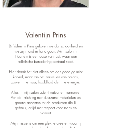
Valentijn Prins
Bij
Valentijn Prins
geloven we dat
schoonheid
en
welzijn
hand in hand gaan. Mijn
salon in
Haarlem
is een
oase van rust
, waar een
holistische benadering
centraal staat.
Hier draait het niet alleen om een
goed geknipt
kapsel
, maar om het
herstellen van balans
,
zowel in je
haar, hoofdhuid
als in je
energie
.
Alles in mijn salon ademt
natuur
en
harmonie
.
Van de
inrichting
met
duurzame materialen
en
groene accenten
tot de
producten
die ik
gebruik, altijd met
respect voor mens en
planeet
.
Mijn
missie
is om een plek te creëren waar jij