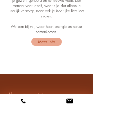
je
gezien, gehoord en hernieuwd
voelt. Een
moment voor jezelf
, waarin je niet alleen je
uiterlijk verzorgt
, maar ook je
innerlijke licht
laat
stralen.
Welkom bij mij
, waar
haar, energie en natuur
samenkomen.
Meer info
Ik ontmoet je graag
Heb je vragen, wil je een afspraak maken
of gewoon even sparren over wat ik voor
je kan betekenen? Ik sta met liefde en
aandacht voor je klaar. Of het nu gaat om