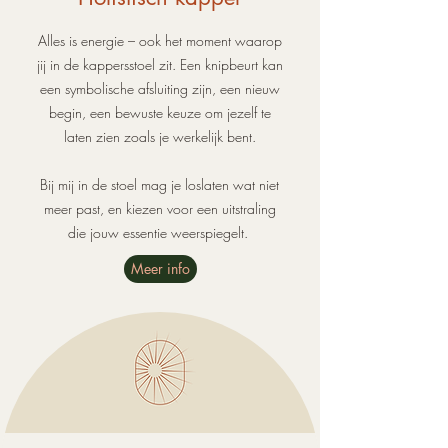
Alles is
energie
– ook het moment waarop
jij in de
kappersstoel
zit. Een
knipbeurt
kan
een symbolische afsluiting zijn, een
nieuw
begin
, een bewuste keuze om jezelf te
laten zien zoals je
werkelijk
bent.
Bij mij in de stoel mag je
loslaten
wat niet
meer past, en kiezen voor een uitstraling
die jouw
essentie
weerspiegelt.
Meer info